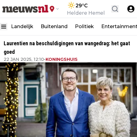
29
°C
Heldere Hemel
Landelijk
Buitenland
Politiek
Entertainmen
Laurentien na beschuldigingen van wangedrag: het gaat
goed
22 JAN 2025, 12:10
•
KONINGSHUIS