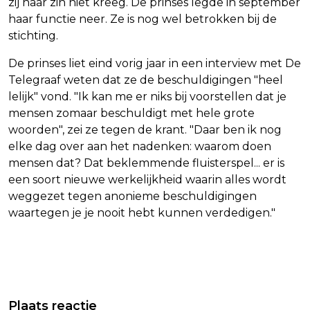
zij haar zin niet kreeg. De prinses legde in september
haar functie neer. Ze is nog wel betrokken bij de
stichting.
De prinses liet eind vorig jaar in een interview met De
Telegraaf weten dat ze de beschuldigingen "heel
lelijk" vond. "Ik kan me er niks bij voorstellen dat je
mensen zomaar beschuldigt met hele grote
woorden", zei ze tegen de krant. "Daar ben ik nog
elke dag over aan het nadenken: waarom doen
mensen dat? Dat beklemmende fluisterspel... er is
een soort nieuwe werkelijkheid waarin alles wordt
weggezet tegen anonieme beschuldigingen
waartegen je je nooit hebt kunnen verdedigen."
Vorig artikel
Volgend artikel
1 OP DE 3 KRIJGT SPATADEREN –
LUXE SANITAIR EN
Plaats reactie