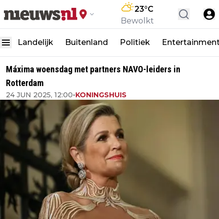
23
°C
Bewolkt
Landelijk
Buitenland
Politiek
Entertainmen
Máxima woensdag met partners NAVO-leiders in
Rotterdam
24 JUN 2025, 12:00
•
KONINGSHUIS