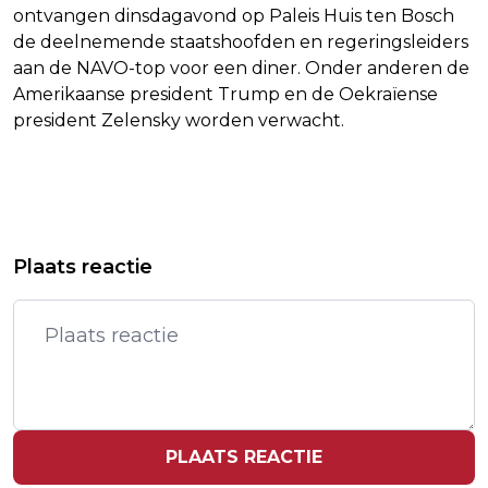
ontvangen dinsdagavond op Paleis Huis ten Bosch
de deelnemende staatshoofden en regeringsleiders
aan de NAVO-top voor een diner. Onder anderen de
Amerikaanse president Trump en de Oekraïense
president Zelensky worden verwacht.
Vorig artikel
Volgend artikel
PROBLEMEN LIJNEN E EN D
HIPHOPCOLLECTIEF NEW WAVE IN
Plaats reactie
VERHOLPEN, METRO'S STOPPEN WEER
FEBRUARI VIER KEER IN ZIGGO DOME
OVERAL
PLAATS REACTIE