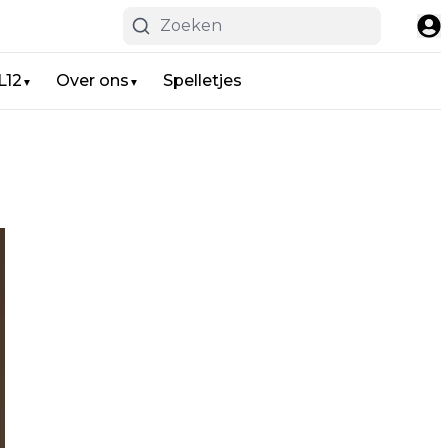
L12
Over ons
Spelletjes
▼
▼