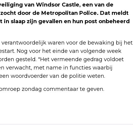
eiliging van Windsor Castle, een van de
zocht door de Metropolitan Police. Dat meldt
 in slaap zijn gevallen en hun post onbeheerd
e verantwoordelijk waren voor de bewaking bij het
estart. Nog voor het einde van volgende week
worden gesteld. "Het vermeende gedrag voldoet
n verwacht, met name in functies waarbij
t een woordvoerder van de politie weten.
e omroep zondag commentaar te geven.
Volgend artikel
DI GIANNANTONIO WINT GP VAN
CATALONIË NA CHAOTISCHE RACE