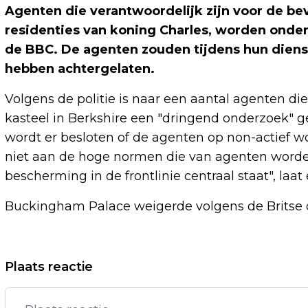
Agenten die verantwoordelijk zijn voor de bev
residenties van koning Charles, worden onder
de BBC. De agenten zouden tijdens hun dienst
hebben achtergelaten.
Volgens de politie is naar een aantal agenten di
kasteel in Berkshire een "dringend onderzoek" g
wordt er besloten of de agenten op non-actief 
niet aan de hoge normen die van agenten worde
bescherming in de frontlinie centraal staat", laa
Buckingham Palace weigerde volgens de Brits
Vorig artikel
Plaats reactie
VINGEGAARD BOEKT TWEEDE RITZEGE
GIRO, EULÁLIO BEHOUDT ROZE TRUI