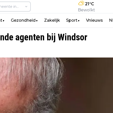
21
°C
Bewolkt
t
Gezondheid
Zakelijk
Sport
Vnieuws
N
▼
▼
▼
ende agenten bij Windsor