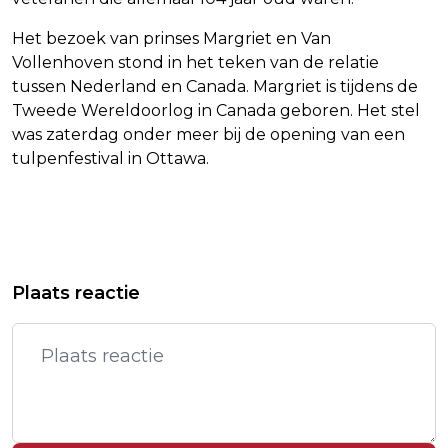
Het bezoek van prinses Margriet en Van
Vollenhoven stond in het teken van de relatie
tussen Nederland en Canada. Margriet is tijdens de
Tweede Wereldoorlog in Canada geboren. Het stel
was zaterdag onder meer bij de opening van een
tulpenfestival in Ottawa.
Vorig artikel
Volgend artikel
DUITSE CULTUURMINISTER JUICHT
VOOR HET EERST LEIDER WALES
Plaats reactie
VOOR ISRAËL OP SONGFESTIVAL
BENOEMD DIE VOOR
ONAFHANKELIJKHEID IS