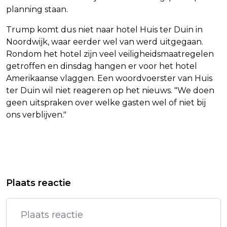
planning staan.
Trump komt dus niet naar hotel Huis ter Duin in
Noordwijk, waar eerder wel van werd uitgegaan.
Rondom het hotel zijn veel veiligheidsmaatregelen
getroffen en dinsdag hangen er voor het hotel
Amerikaanse vlaggen. Een woordvoerster van Huis
ter Duin wil niet reageren op het nieuws. "We doen
geen uitspraken over welke gasten wel of niet bij
ons verblijven."
Vorig artikel
Volgend artikel
PIERRE BOKMA EN BART BIJNENS IN
PROBLEMEN LIJNEN E EN D
Plaats reactie
HISTORISCHE DRAMAFILM SPINOZA
VERHOLPEN, METRO'S STOPPEN WEER
OVERAL