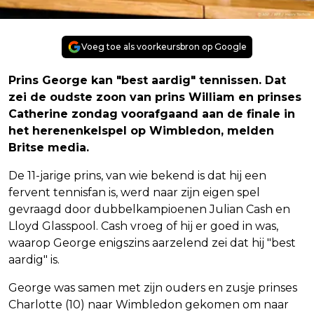
Voeg toe als voorkeursbron op Google
Prins George kan "best aardig" tennissen. Dat
zei de oudste zoon van prins William en prinses
Catherine zondag voorafgaand aan de finale in
het herenenkelspel op Wimbledon, melden
Britse media.
De 11-jarige prins, van wie bekend is dat hij een
fervent tennisfan is, werd naar zijn eigen spel
gevraagd door dubbelkampioenen Julian Cash en
Lloyd Glasspool. Cash vroeg of hij er goed in was,
waarop George enigszins aarzelend zei dat hij "best
aardig" is.
George was samen met zijn ouders en zusje prinses
Charlotte (10) naar Wimbledon gekomen om naar