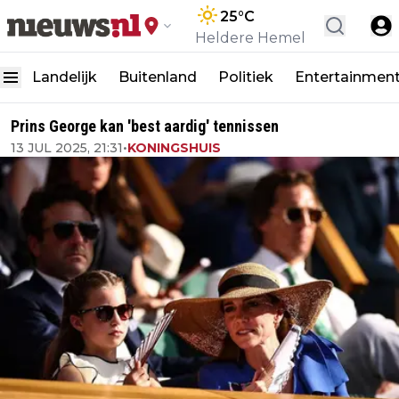
25
°C
Heldere Hemel
Landelijk
Buitenland
Politiek
Entertainmen
Prins George kan 'best aardig' tennissen
13 JUL 2025, 21:31
•
KONINGSHUIS