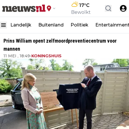
17
°C
Bewolkt
Landelijk
Buitenland
Politiek
Entertainmen
Prins William opent zelfmoordpreventiecentrum voor
mannen
11 MEI , 18:49
•
KONINGSHUIS