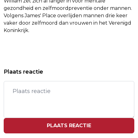
William zet zich al langer in voor mentale
gezondheid en zelfmoordpreventie onder mannen.
Volgens James' Place overlijden mannen drie keer
vaker door zelfmoord dan vrouwen in het Verenigd
Koninkrijk.
Vorig artikel
Volgend artikel
BERENDSEN: GEWELD KOLONISTEN
HONDIUS MEERT AAN OP TENERIFE
Plaats reactie
ISRAËL IS ONACCEPTABEL
VANWEGE HARDE WIND
PLAATS REACTIE