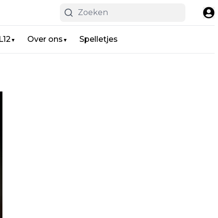
L12
Over ons
Spelletjes
▼
▼