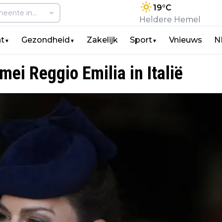
19
°C
Heldere Hemel
t
Gezondheid
Zakelijk
Sport
Vnieuws
N
▼
▼
▼
mei Reggio Emilia in Italië