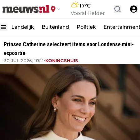
17
°C
Vooral Helder
Landelijk
Buitenland
Politiek
Entertainmen
Prinses Catherine selecteert items voor Londense mini-
expositie
30 JUL 2025, 10:11
•
KONINGSHUIS