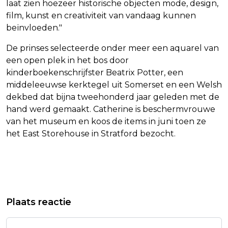
laat zien hoezeer historische objecten mode, design,
film, kunst en creativiteit van vandaag kunnen
beïnvloeden."
De prinses selecteerde onder meer een aquarel van
een open plek in het bos door
kinderboekenschrijfster Beatrix Potter, een
middeleeuwse kerktegel uit Somerset en een Welsh
dekbed dat bijna tweehonderd jaar geleden met de
hand werd gemaakt. Catherine is beschermvrouwe
van het museum en koos de items in juni toen ze
het East Storehouse in Stratford bezocht.
Vorig artikel
Volgend artikel
MANAGEMENT AKYOL ZEGT
STUDENTEN ZORGSTUDIES VALLEN
Plaats reactie
'VOORLOPIG' NIETS OVER KWESTIE
MINDER UIT DAN GEMIDDELD
SLAGTER