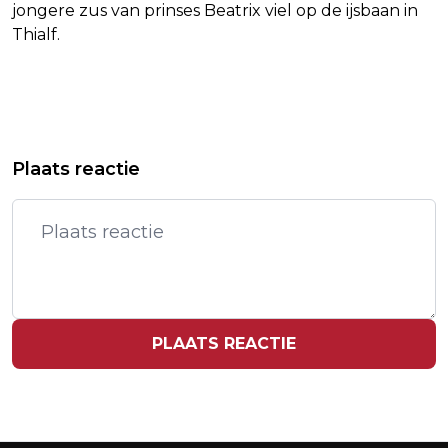
jongere zus van prinses Beatrix viel op de ijsbaan in
Thialf.
Vorig artikel
Volgend artikel
RAPPORT: KLIMAATRAMPEN LEIDEN
SPOTIFY HAALT MEER ABONNEES
Plaats reactie
IN 2025 TOT MEER VERZEKERDE
BINNEN, BOEKT RECORDWINST
SCHADE
PLAATS REACTIE