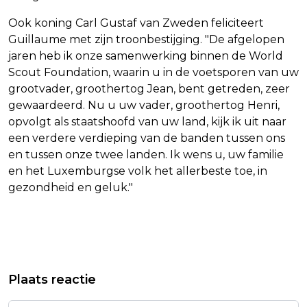
Ook koning Carl Gustaf van Zweden feliciteert
Guillaume met zijn troonbestijging. "De afgelopen
jaren heb ik onze samenwerking binnen de World
Scout Foundation, waarin u in de voetsporen van uw
grootvader, groothertog Jean, bent getreden, zeer
gewaardeerd. Nu u uw vader, groothertog Henri,
opvolgt als staatshoofd van uw land, kijk ik uit naar
een verdere verdieping van de banden tussen ons
en tussen onze twee landen. Ik wens u, uw familie
en het Luxemburgse volk het allerbeste toe, in
gezondheid en geluk."
Vorig artikel
Volgend artikel
ZATERDAG CODE GEEL IN WESTEN
NIEMAND MEER VAST NA PROTEST
Plaats reactie
WEGENS VERWACHTE ZWARE
OP SPOOR DEN HAAG