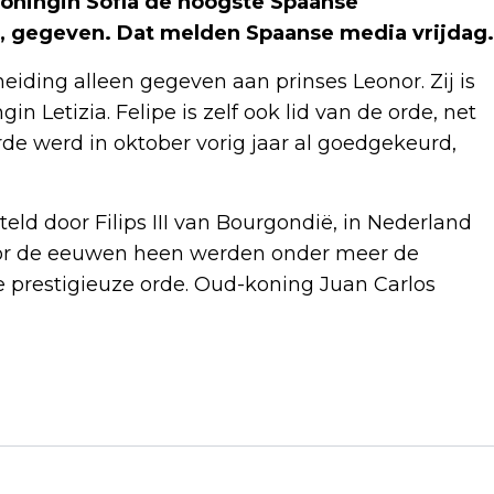
koningin Sofía de hoogste Spaanse
s, gegeven. Dat melden Spaanse media vrijdag.
cheiding alleen gegeven aan prinses Leonor. Zij is
n Letizia. Felipe is zelf ook lid van de orde, net
orde werd in oktober vorig jaar al goedgekeurd,
eld door Filips III van Bourgondië, in Nederland
Door de eeuwen heen werden onder meer de
de prestigieuze orde. Oud-koning Juan Carlos
Volgend artikel
DOTAN GEEFT AL ZIJN MERCH-
INKOMSTEN AAN GETROFFENEN LOS