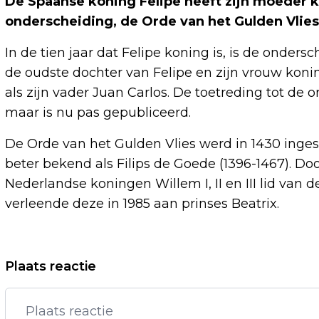
De Spaanse koning Felipe heeft zijn moeder 
onderscheiding, de Orde van het Gulden Vlie
In de tien jaar dat Felipe koning is, is de onders
de oudste dochter van Felipe en zijn vrouw koningi
als zijn vader Juan Carlos. De toetreding tot de 
maar is nu pas gepubliceerd.
De Orde van het Gulden Vlies werd in 1430 ingest
beter bekend als Filips de Goede (1396-1467). 
Nederlandse koningen Willem I, II en III lid van 
verleende deze in 1985 aan prinses Beatrix.
Vorig artikel
Plaats reactie
KWF EN FNV WILLEN ONDERZOEK NAAR
SCHADELIJKE UITSTOOT VLIEGTUIGEN