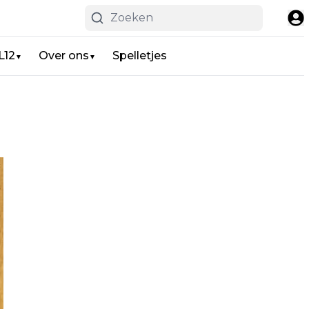
L12
Over ons
Spelletjes
▼
▼