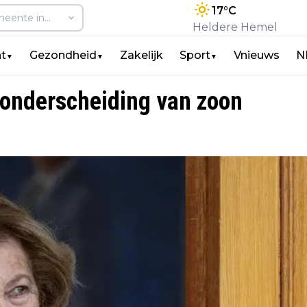
17
°C
Heldere Hemel
t
Gezondheid
Zakelijk
Sport
Vnieuws
N
▼
▼
▼
 onderscheiding van zoon