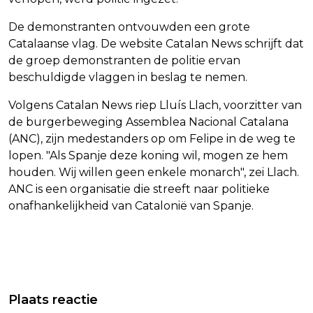
De demonstranten ontvouwden een grote
Catalaanse vlag. De website Catalan News schrijft dat
de groep demonstranten de politie ervan
beschuldigde vlaggen in beslag te nemen.
Volgens Catalan News riep Lluís Llach, voorzitter van
de burgerbeweging Assemblea Nacional Catalana
(ANC), zijn medestanders op om Felipe in de weg te
lopen. "Als Spanje deze koning wil, mogen ze hem
houden. Wij willen geen enkele monarch", zei Llach.
ANC is een organisatie die streeft naar politieke
onafhankelijkheid van Catalonië van Spanje.
Vorig artikel
Volgend artikel
IAEA WIL OPHELDERING OVER
JOURNALISTEN DOOR POLITIE
Plaats reactie
VERRIJKT URANIUM IN IRAN