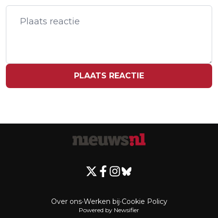
WEGGESTUURD BIJ ACTIE XR
PLAATS REACTIE
Over ons
•
Werken bij
•
Cookie Policy
Powered by Newsifier