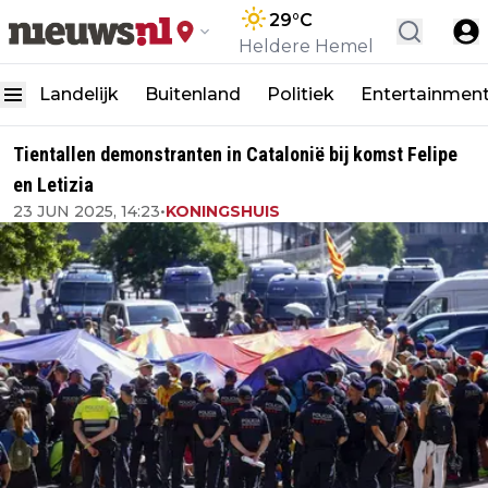
29
°C
Heldere Hemel
Landelijk
Buitenland
Politiek
Entertainmen
Tientallen demonstranten in Catalonië bij komst Felipe
en Letizia
23 JUN 2025, 14:23
•
KONINGSHUIS