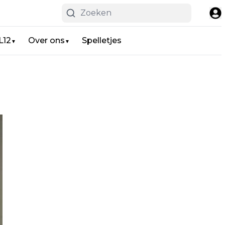
L12
Over ons
Spelletjes
▼
▼