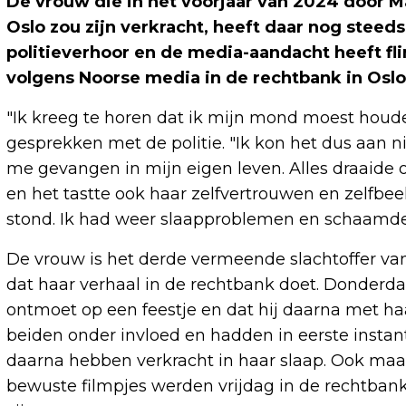
De vrouw die in het voorjaar van 2024 door M
Oslo zou zijn verkracht, heeft daar nog steed
politieverhoor en de media-aandacht heeft fli
volgens Noorse media in de rechtbank in Oslo
"Ik kreeg te horen dat ik mijn mond moest houde
gesprekken met de politie. "Ik kon het dus aan 
me gevangen in mijn eigen leven. Alles draaide
en het tastte ook haar zelfvertrouwen en zelfbee
stond. Ik had weer slaapproblemen en schaamde
De vrouw is het derde vermeende slachtoffer va
dat haar verhaal in de rechtbank doet. Donderd
ontmoet op een feestje en dat hij daarna met 
beiden onder invloed en hadden in eerste instanti
daarna hebben verkracht in haar slaap. Ook maa
bewuste filmpjes werden vrijdag in de rechtbank