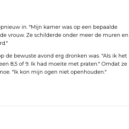
t opnieuw in. "Mijn kamer was op een bepaalde
 de vrouw. Ze schilderde onder meer de muren en
d."
p de bewuste avond erg dronken was. "Als ik het
 een 8,5 of 9. Ik had moeite met praten." Omdat ze
moe. "Ik kon mijn ogen niet openhouden."
Volgend artikel
VVD-MINISTERS: GOED DAT VOLGENDE
PREMIER PARTIJ ACHTER ZICH HEEFT