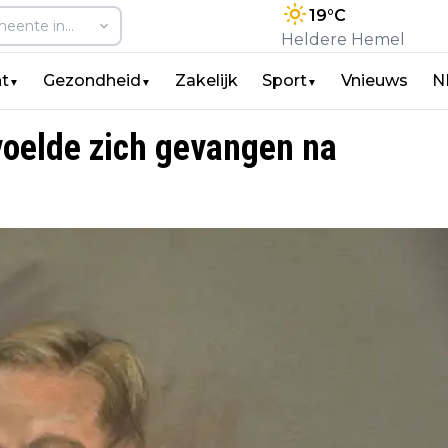
19
°C
Heldere Hemel
t
Gezondheid
Zakelijk
Sport
Vnieuws
N
▼
▼
▼
voelde zich gevangen na