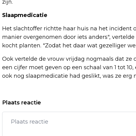
zijn.
Slaapmedicatie
Het slachtoffer richtte haar huis na het inciden
manier overgenomen door iets anders", vertelde
kocht planten. "Zodat het daar wat gezelliger wer
Ook vertelde de vrouw vrijdag nogmaals dat ze o
een cijfer moet geven op een schaal van 1 tot 10,
ook nog slaapmedicatie had geslikt, was ze erg 
Vorig artikel
Plaats reactie
TARIEF GEBRUIK STROOMNET STRAKS
AFHANKELIJK VAN MOMENT VAN DE
DAG