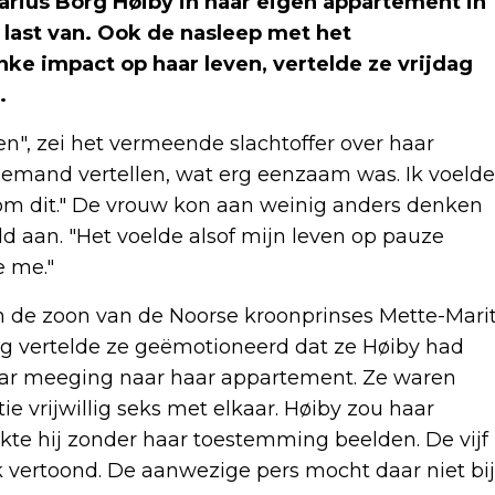
arius Borg Høiby in haar eigen appartement in
s last van. Ook de nasleep met het
nke impact op haar leven, vertelde ze vrijdag
.
n", zei het vermeende slachtoffer over haar
niemand vertellen, wat erg eenzaam was. Ik voelde
 om dit." De vrouw kon aan weinig anders denken
ld aan. "Het voelde alsof mijn leven op pauze
 me."
n de zoon van de Noorse kroonprinses Mette-Mari
ag vertelde ze geëmotioneerd dat ze Høiby had
haar meeging naar haar appartement. Ze waren
e vrijwillig seks met elkaar. Høiby zou haar
kte hij zonder haar toestemming beelden. De vijf
 vertoond. De aanwezige pers mocht daar niet bij