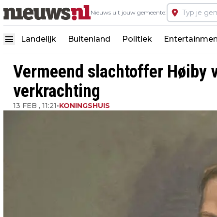
Nieuws uit jouw gemeente:
Landelijk
Buitenland
Politiek
Entertainmen
Vermeend slachtoffer Høiby 
verkrachting
13 FEB , 11:21
•
KONINGSHUIS