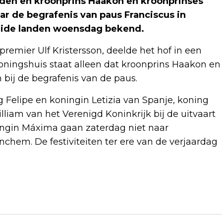
eden en kroonprins Haakon en kroonprinses
r de begrafenis van paus Franciscus in
beide landen woensdag bekend.
emier Ulf Kristersson, deelde het hof in een
oningshuis staat alleen dat kroonprins Haakon en
 bij de begrafenis van de paus.
Felipe en koningin Letizia van Spanje, koning
lliam van het Verenigd Koninkrijk bij de uitvaart
ingin Máxima gaan zaterdag niet naar
nchem. De festiviteiten ter ere van de verjaardag
Volgend artikel
FABER: 'GOED NIEUWS' DAT OPVANG