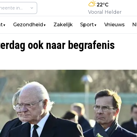
22
°C
Vooral Helder
t
Gezondheid
Zakelijk
Sport
Vnieuws
N
▼
▼
▼
erdag ook naar begrafenis