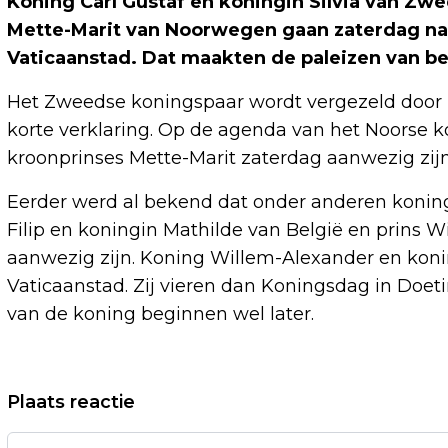
Koning Carl Gustaf en koningin Silvia van Zw
Mette-Marit van Noorwegen gaan zaterdag naa
Vaticaanstad. Dat maakten de paleizen van 
Het Zweedse koningspaar wordt vergezeld door pr
korte verklaring. Op de agenda van het Noorse k
kroonprinses Mette-Marit zaterdag aanwezig zijn
Eerder werd al bekend dat onder anderen koning 
Filip en koningin Mathilde van België en prins Wi
aanwezig zijn. Koning Willem-Alexander en kon
Vaticaanstad. Zij vieren dan Koningsdag in Doeti
van de koning beginnen wel later.
Vorig artikel
Plaats reactie
PSV'ER SCHOUTEN ONDERGAAT