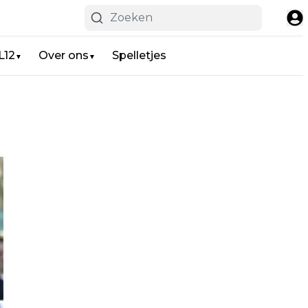
L12
Over ons
Spelletjes
▼
▼