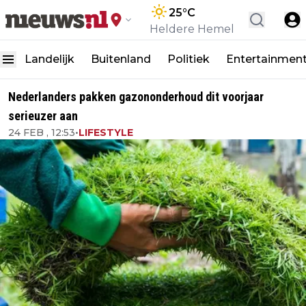
25
°C
Heldere Hemel
Landelijk
Buitenland
Politiek
Entertainmen
Nederlanders pakken gazononderhoud dit voorjaar
serieuzer aan
24 FEB , 12:53
•
LIFESTYLE