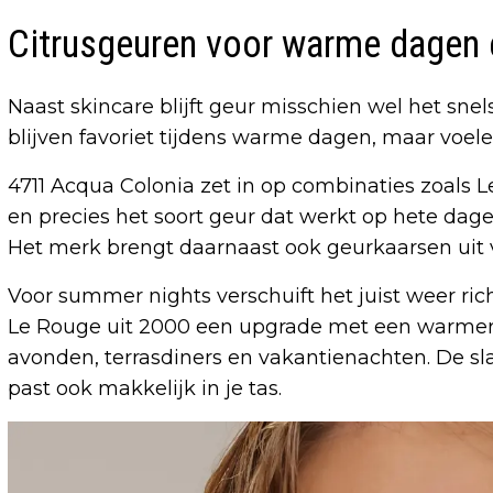
Citrusgeuren voor warme dagen
Naast skincare blijft geur misschien wel het sne
blijven favoriet tijdens warme dagen, maar voel
4711 Acqua Colonia zet in op combinaties zoals Le
en precies het soort geur dat werkt op hete dag
Het merk brengt daarnaast ook geurkaarsen uit vo
Voor summer nights verschuift het juist weer ric
Le Rouge uit 2000 een upgrade met een warmere,
avonden, terrasdiners en vakantienachten. De slan
past ook makkelijk in je tas.