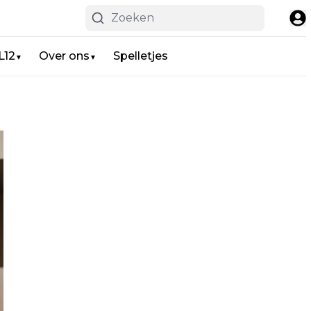
L12
Over ons
Spelletjes
▼
▼