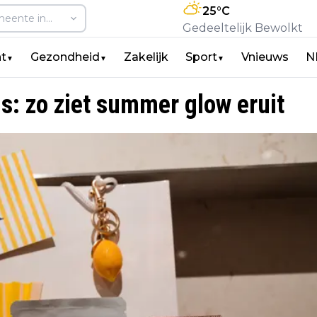
25
°C
Gedeeltelijk Bewolkt
t
Gezondheid
Zakelijk
Sport
Vnieuws
N
▼
▼
▼
s: zo ziet summer glow eruit