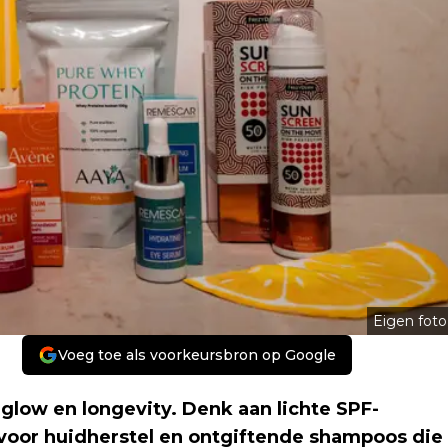
Eigen foto
Voeg toe als voorkeursbron op Google
low en longevity. Denk aan lichte SPF-
voor huidherstel en ontgiftende shampoos die