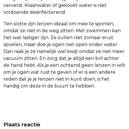
ververst. Kraanwater of gekookt water is niet
voldoende desinfecterend.
Ten slotte zijn lenzen ideaal om mee te sporten,
omdat ze niet in de weg zitten. Met zwemmen kan
het wat lastiger zijn. Ze zullen niet zomaar eruit
spoelen, maar doe je ogen niet open onder water.
Dan raak je ze namelijk wel kwijt omdat ze niet meer
vacuüm zitten. En zorg dat je altijd een bril achter
de hand hebt. Als je een ochtend geen lenzen in wilt
om je ogen wat rust te geven of er is een andere
reden dat je je lenzen niet in kunt doen, is het
handig om deze in de buurt te hebben.
Vorig artikel
Volgend artikel
'HONDERDEN KLACHTEN PERSONEEL
NEDERLAND KRIJGT DRIE NIEUWE
Plaats reactie
SCHIPHOL OVER FIJNSTOF'