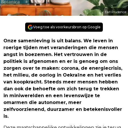
Earl Prudence
Voeg toe als voorkeursbron op Google
Onze samenleving is uit balans. We leven in
roerige tijden met veranderingen die mensen
angst in boezemen. Het vertrouwen in de
politiek is afgenomen en er is genoeg om ons
zorgen over te maken: corona, de energiecrisis,
het milieu, de oorlog in Oekraïne en het verlies
van koopkracht. Steeds meer mensen hebben
dan ook de behoefte om zich terug te trekken
in miniwerelden en een levenswijze te
omarmen die autonomer, meer
zelfvoorzienend, duurzamer en betekenisvoller
is.
Deze maatschappelijke ontwikkelingen zie je terug