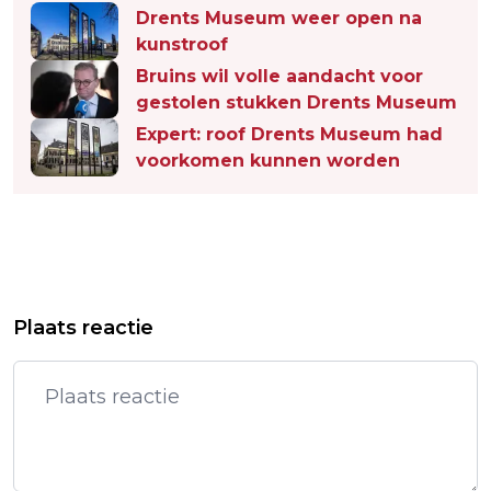
Drents Museum weer open na
kunstroof
Bruins wil volle aandacht voor
gestolen stukken Drents Museum
Expert: roof Drents Museum had
voorkomen kunnen worden
Vorig artikel
Volgend artikel
STAATSSECRETARIS HEEFT ZELF
VROUWEN BARCELONA TEGEN
Plaats reactie
'GEEN VOORKEUR' VOOR BTW-
WOLFSBURG IN KWARTFINALE
OPLOSSING
CHAMPIONS LEAGUE