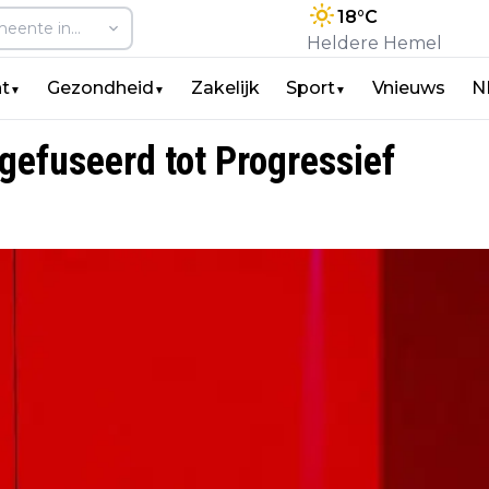
18
°C
Heldere Hemel
t
Gezondheid
Zakelijk
Sport
Vnieuws
N
▼
▼
▼
gefuseerd tot Progressief