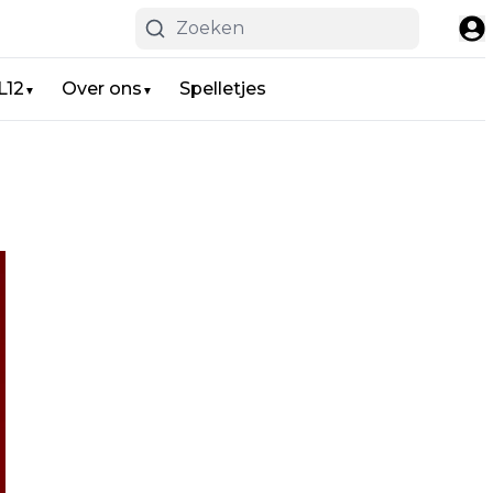
L12
Over ons
Spelletjes
▼
▼