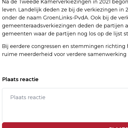
Na de Tweede Kamerverkiezingen in 2021 begon e
leven. Landelijk deden ze bij de verkiezingen in 
onder de naam GroenLinks-PvdA. Ook bij de verk
gemeenteraadsverkiezingen deden de partijen al
gemeenten waar de partijen nog los op de lijst s
Bij eerdere congressen en stemmingen richting
ruime meerderheid voor verdere samenwerking e
Vorig artikel
Plaats reactie
TENNISSTER MONTGOMERY BEREIKT IN
ROSMALEN EERSTE WTA-FINALE