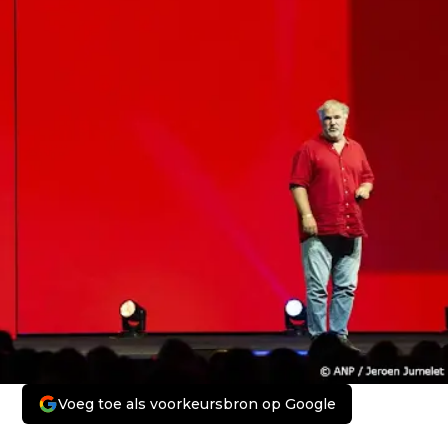
Voeg toe als voorkeursbron op Google