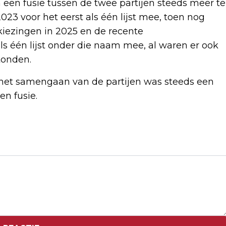
en fusie tussen de twee partijen steeds meer te
2023 voor het eerst als één lijst mee, toen nog
iezingen in 2025 en de recente
s één lijst onder die naam mee, al waren er ook
tonden.
 het samengaan van de partijen was steeds een
n fusie.
Volgend artikel
GROENLINKS EN PVDA OFFICIEEL
GEFUSEERD TOT PROGRESSIEF
NEDERLAND