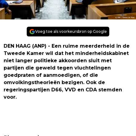
Voeg toe als voorkeursbron op Google
DEN HAAG (ANP) - Een ruime meerderheid in de
Tweede Kamer wil dat het minderheidskabinet
niet langer politieke akkoorden sluit met
partijen die geweld tegen vluchtelingen
goedpraten of aanmoedigen, of die
omvolkingstheorieën bezigen. Ook de
regeringspartijen D66, VVD en CDA stemden
voor.
Vorig artikel
Volgend artikel
ADIEU GOD? MAAKT DOORSTART MET