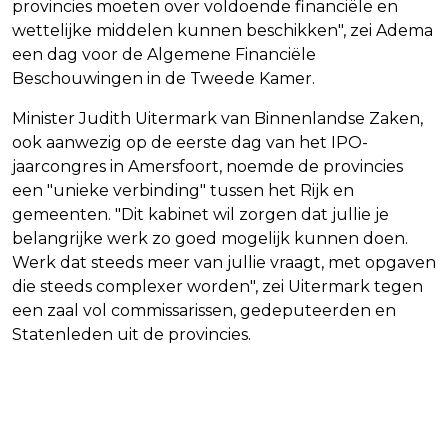
provincies moeten over voldoende financiële en
wettelijke middelen kunnen beschikken", zei Adema
een dag voor de Algemene Financiële
Beschouwingen in de Tweede Kamer.
Minister Judith Uitermark van Binnenlandse Zaken,
ook aanwezig op de eerste dag van het IPO-
jaarcongres in Amersfoort, noemde de provincies
een "unieke verbinding" tussen het Rijk en
gemeenten. "Dit kabinet wil zorgen dat jullie je
belangrijke werk zo goed mogelijk kunnen doen.
Werk dat steeds meer van jullie vraagt, met opgaven
die steeds complexer worden", zei Uitermark tegen
een zaal vol commissarissen, gedeputeerden en
Statenleden uit de provincies.
Vorig artikel
Volgend artikel
OPNIEUW ISRAËLISCHE