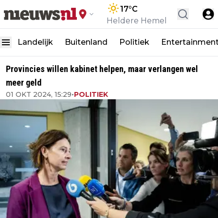
17
°C
Heldere Hemel
Landelijk
Buitenland
Politiek
Entertainmen
Provincies willen kabinet helpen, maar verlangen wel
meer geld
01 OKT 2024, 15:29
•
POLITIEK