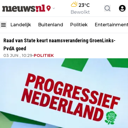
23
°C
Bewolkt
Landelijk
Buitenland
Politiek
Entertainmen
Raad van State keurt naamsverandering GroenLinks-
PvdA goed
03 JUN , 10:29
•
POLITIEK