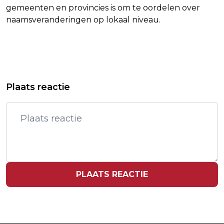
gemeenten en provincies is om te oordelen over
naamsveranderingen op lokaal niveau.
Vorig artikel
Volgend artikel
ROBERT VAN HEMERT GEEFT
RAAD VAN STATE KEURT
Plaats reactie
GROOTSTE SOLOSHOW IN AFAS LIVE
NAAMSVERANDERING GROENLINKS-
PVDA GOED
PLAATS REACTIE