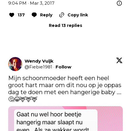
9:04 PM · Mar 3, 2017
137
Reply
Copy link
Read 13 replies
Wendy Vuijk
@
Fiebie1981
·
Follow
Mijn schoonmoeder heeft een heel 
groot hart maar om dit nou op je oppas 
dag te doen met een hangerige baby ....  
🤔😂🦌🦌🦌 