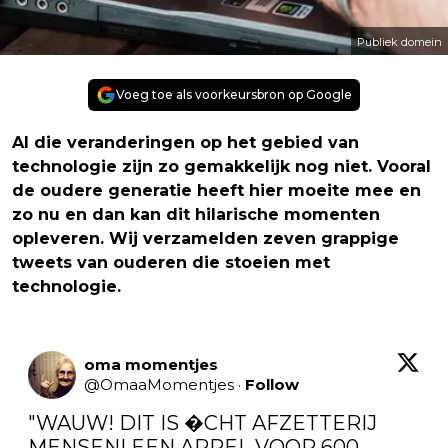
Publiek domein
Voeg toe als voorkeursbron op Google
Al die veranderingen op het gebied van
technologie zijn zo gemakkelijk nog niet. Vooral
de oudere generatie heeft hier moeite mee en
zo nu en dan kan dit hilarische momenten
opleveren. Wij verzamelden zeven grappige
tweets van ouderen die stoeien met
technologie.
oma momentjes
@
OmaaMomentjes
·
Follow
"WAUW! DIT IS �CHT AFZETTERIJ 
MENSEN! EEN APPEL VOOR 600 