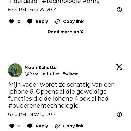
inderdaad". 
#technologie
#oma
6:44 PM · Sep 27, 2014
0
Reply
Copy link
Read more on X
Noah Schutte
@
NoahSchutte
·
Follow
Mijn vader wordt zo schattig van een 
Iphone 6. Opeens al die geweldige 
functies die de Iphone 4 ook al had. 
#ouderenentechnologie
6:40 PM · Nov 10, 2014
0
Reply
Copy link