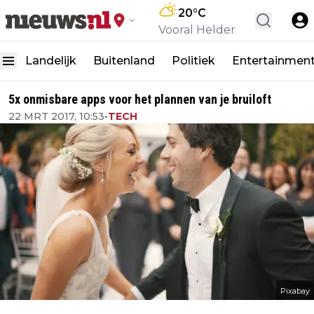
20
°C
Vooral Helder
Landelijk
Buitenland
Politiek
Entertainmen
5x onmisbare apps voor het plannen van je bruiloft
22 MRT 2017, 10:53
•
TECH
Pixabay