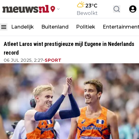
23
°C
Bewolkt
Landelijk
Buitenland
Politiek
Entertainmen
Atleet Laros wint prestigieuze mijl Eugene in Nederlands
record
06 JUL 2025, 2:27
•
SPORT