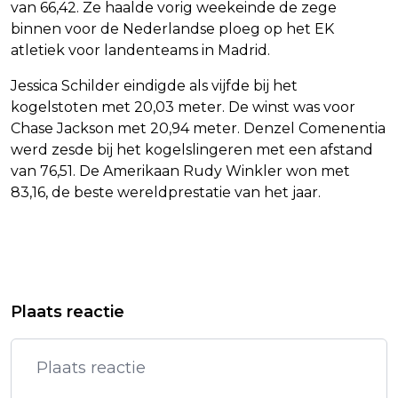
van 66,42. Ze haalde vorig weekeinde de zege
binnen voor de Nederlandse ploeg op het EK
atletiek voor landenteams in Madrid.
Jessica Schilder eindigde als vijfde bij het
kogelstoten met 20,03 meter. De winst was voor
Chase Jackson met 20,94 meter. Denzel Comenentia
werd zesde bij het kogelslingeren met een afstand
van 76,51. De Amerikaan Rudy Winkler won met
83,16, de beste wereldprestatie van het jaar.
Vorig artikel
Volgend artikel
RUIM HALF MILJOEN TOESCHOUWERS
REAL MADRID NA HECTISCHE
Plaats reactie
VOOR KROATISCHE BAND THOMPSON
BLESSURETIJD NAAR HALVE FINALE
WK