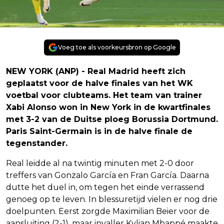
Voeg toe als voorkeursbron op Google
NEW YORK (ANP) - Real Madrid heeft zich
geplaatst voor de halve finales van het WK
voetbal voor clubteams. Het team van trainer
Xabi Alonso won in New York in de kwartfinales
met 3-2 van de Duitse ploeg Borussia Dortmund.
Paris Saint-Germain is in de halve finale de
tegenstander.
Real leidde al na twintig minuten met 2-0 door
treffers van Gonzalo García en Fran García. Daarna
dutte het duel in, om tegen het einde verrassend
genoeg op te leven. In blessuretijd vielen er nog drie
doelpunten. Eerst zorgde Maximilian Beier voor de
aansluiting (2-1), maar invaller Kylian Mbappé maakte