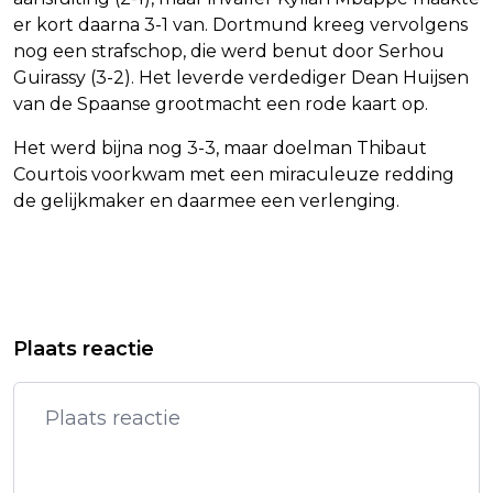
er kort daarna 3-1 van. Dortmund kreeg vervolgens
nog een strafschop, die werd benut door Serhou
Guirassy (3-2). Het leverde verdediger Dean Huijsen
van de Spaanse grootmacht een rode kaart op.
Het werd bijna nog 3-3, maar doelman Thibaut
Courtois voorkwam met een miraculeuze redding
de gelijkmaker en daarmee een verlenging.
Vorig artikel
Volgend artikel
ATLEET LAROS WINT PRESTIGIEUZE
DODENTAL NA OVERSTROMING TEXAS
Plaats reactie
MIJL EUGENE IN NEDERLANDS
LOOPT VERDER OP
RECORD