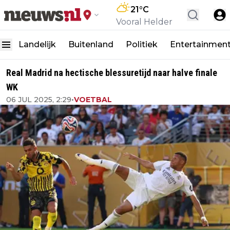
21
°C
Vooral Helder
Landelijk
Buitenland
Politiek
Entertainmen
Real Madrid na hectische blessuretijd naar halve finale
WK
06 JUL 2025, 2:29
•
VOETBAL