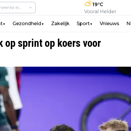
19
°C
Vooral Helder
t
Gezondheid
Zakelijk
Sport
Vnieuws
N
▼
▼
▼
op sprint op koers voor