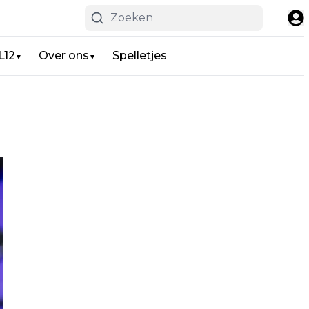
L12
Over ons
Spelletjes
▼
▼