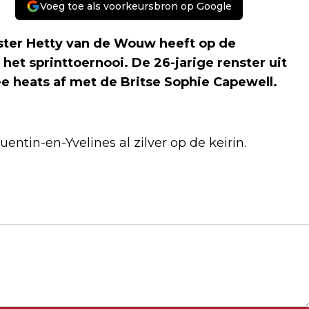
Voeg toe als voorkeursbron op Google
ter Hetty van de Wouw heeft op de
het sprinttoernooi. De 26-jarige renster uit
ee heats af met de Britse Sophie Capewell.
tin-en-Yvelines al zilver op de keirin.
Volgend artikel
FOPPEN EINDIGT ALS DERTIENDE IN
OLYMPISCHE FINALE 5000 METER