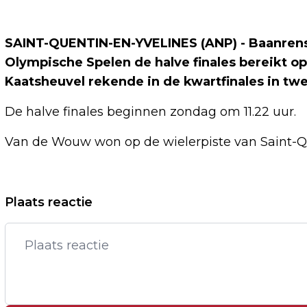
SAINT-QUENTIN-EN-YVELINES (ANP) - Baanrens
Olympische Spelen de halve finales bereikt op 
Kaatsheuvel rekende in de kwartfinales in tw
De halve finales beginnen zondag om 11.22 uur.
Van de Wouw won op de wielerpiste van Saint-Quen
Vorig artikel
Plaats reactie
ISRAËL: PALESTIJNSE MILITANTEN
GEDOOD BIJ AANVAL OP SCHOOL