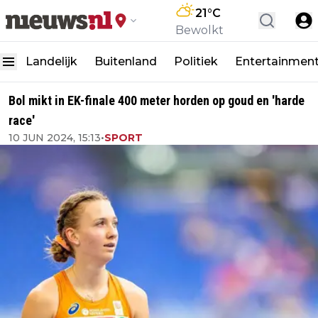
21
°C
Bewolkt
Landelijk
Buitenland
Politiek
Entertainmen
Bol mikt in EK-finale 400 meter horden op goud en 'harde
race'
10 JUN 2024, 15:13
•
SPORT