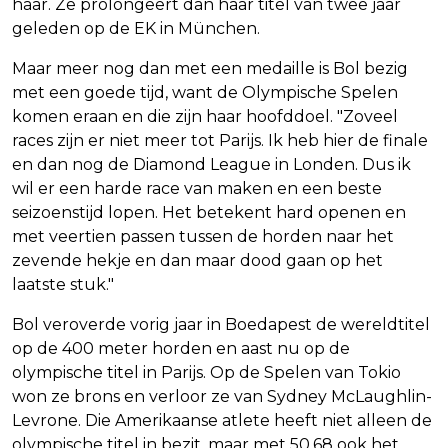
haar. Ze prolongeert dan haar titel van twee jaar
geleden op de EK in München.
Maar meer nog dan met een medaille is Bol bezig
met een goede tijd, want de Olympische Spelen
komen eraan en die zijn haar hoofddoel. "Zoveel
races zijn er niet meer tot Parijs. Ik heb hier de finale
en dan nog de Diamond League in Londen. Dus ik
wil er een harde race van maken en een beste
seizoenstijd lopen. Het betekent hard openen en
met veertien passen tussen de horden naar het
zevende hekje en dan maar dood gaan op het
laatste stuk."
Bol veroverde vorig jaar in Boedapest de wereldtitel
op de 400 meter horden en aast nu op de
olympische titel in Parijs. Op de Spelen van Tokio
won ze brons en verloor ze van Sydney McLaughlin-
Levrone. Die Amerikaanse atlete heeft niet alleen de
olympische titel in bezit, maar met 50,68 ook het