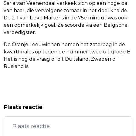
Saria van Veenendaal verkeek zich op een hoge bal
van haar, die vervolgens zomaar in het doel knalde.
De 2-1 van Lieke Martens in de 75e minuut was ook
een opmerkelijk goal. Ze scoorde via een Belgische
verdedigster.
De Oranje Leeuwinnen nemen het zaterdag in de
kwartfinales op tegen de nummer twee uit groep B.
Het is nog de vraag of dit Duitsland, Zweden of
Rusland is.
Vorig artikel
Volgend artikel
BOEK ‘GEWELD DOOR VROUWEN’:
ZO BLIJF JE OP GEWICHT TIJDENS JE
Plaats reactie
CRIMINALITEIT ONDER VROUWEN
VAKANTIE
VERDUBBELD