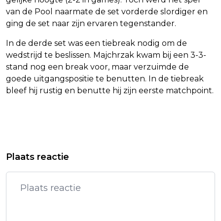
van de Pool naarmate de set vorderde slordiger en
ging de set naar zijn ervaren tegenstander.
In de derde set was een tiebreak nodig om de
wedstrijd te beslissen. Majchrzak kwam bij een 3-3-
stand nog een break voor, maar verzuimde de
goede uitgangspositie te benutten. In de tiebreak
bleef hij rustig en benutte hij zijn eerste matchpoint.
Vorig artikel
Volgend artikel
HAMILTON BOEKT IN GP BARCELONA
LAURA PONTICORVO MIST MOEDER
Plaats reactie
ZIJN EERSTE ZEGE VOOR FERRARI
DIE LIJDT AAN DEMENTIE