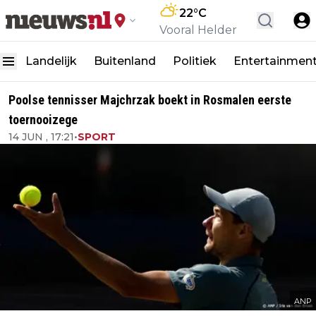
22
°C
Vooral Helder
Landelijk
Buitenland
Politiek
Entertainmen
Poolse tennisser Majchrzak boekt in Rosmalen eerste
toernooizege
14 JUN , 17:21
•
SPORT
ANP