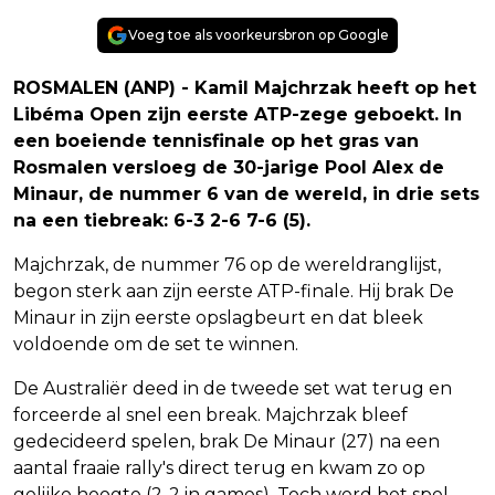
Voeg toe als voorkeursbron op Google
ROSMALEN (ANP) - Kamil Majchrzak heeft op het
Libéma Open zijn eerste ATP-zege geboekt. In
een boeiende tennisfinale op het gras van
Rosmalen versloeg de 30-jarige Pool Alex de
Minaur, de nummer 6 van de wereld, in drie sets
na een tiebreak: 6-3 2-6 7-6 (5).
Majchrzak, de nummer 76 op de wereldranglijst,
begon sterk aan zijn eerste ATP-finale. Hij brak De
Minaur in zijn eerste opslagbeurt en dat bleek
voldoende om de set te winnen.
De Australiër deed in de tweede set wat terug en
forceerde al snel een break. Majchrzak bleef
gedecideerd spelen, brak De Minaur (27) na een
aantal fraaie rally's direct terug en kwam zo op
gelijke hoogte (2-2 in games). Toch werd het spel