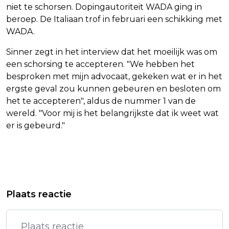
niet te schorsen. Dopingautoriteit WADA ging in
beroep. De Italiaan trof in februari een schikking met
WADA.
Sinner zegt in het interview dat het moeilijk was om
een schorsing te accepteren. "We hebben het
besproken met mijn advocaat, gekeken wat er in het
ergste geval zou kunnen gebeuren en besloten om
het te accepteren", aldus de nummer 1 van de
wereld. "Voor mij is het belangrijkste dat ik weet wat
er is gebeurd."
Vorig artikel
Volgend artikel
FEYENOORD OP DE TRANSFERMARKT:
KRANT: SHEIN OVERWEEGT VS
Plaats reactie
WELKE SPELERS VERTREKKEN IN DE
ANDERS TE GAAN BELEVEREN DOOR
ZOMER EN WIE VERSTERKT DE
HEFFINGEN