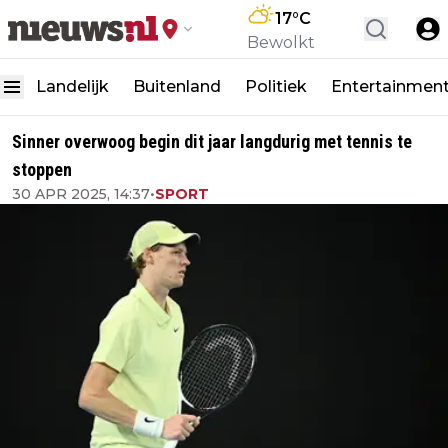
17
°C
Bewolkt
Landelijk
Buitenland
Politiek
Entertainmen
Sinner overwoog begin dit jaar langdurig met tennis te
stoppen
30 APR 2025, 14:37
•
SPORT