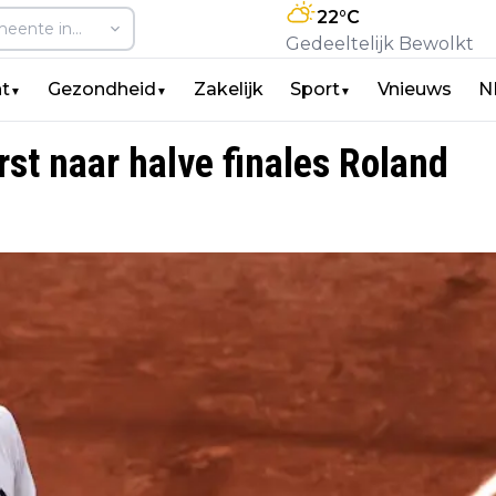
22
°C
Gedeeltelijk Bewolkt
t
Gezondheid
Zakelijk
Sport
Vnieuws
N
▼
▼
▼
st naar halve finales Roland