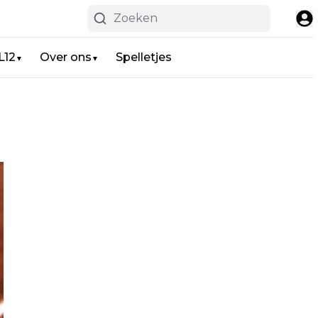
L12
Over ons
Spelletjes
▼
▼