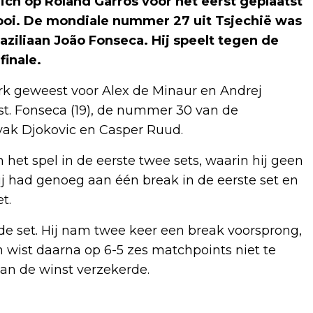
ich op Roland Garros voor het eerst geplaatst
nooi. De mondiale nummer 27 uit Tsjechië was
Braziliaan João Fonseca. Hij speelt tegen de
finale.
terk geweest voor Alex de Minaur en Andrej
jst. Fonseca (19), de nummer 30 van de
vak Djokovic en Casper Ruud.
 het spel in de eerste twee sets, waarin hij geen
ij had genoeg aan één break in de eerste set en
t.
e set. Hij nam twee keer een break voorsprong,
 wist daarna op 6-5 zes matchpoints niet te
van de winst verzekerde.