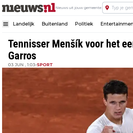
Nieuws uit jouw gemeente:
Landelijk
Buitenland
Politiek
Entertainmen
Tennisser Menšík voor het eer
Garros
03 JUN , 1:03
•
SPORT