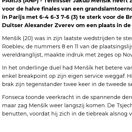
PARIJS (ANP) - Tennisser Jakub Menšík heeft z
voor de halve finales van een grandslamtoer
in Parijs met 6-4 6-3 7-6 (3) te sterk voor de 
Duitser Alexander Zverev om een plaats in de 
Menšík (20) was in zijn laatste wedstrijden te s
Roeblev, de nummers 8 en 11 van de plaatsingsli
wereldranglijst, maakte indruk met zeges op No
In het onderlinge duel had Menšík het betere van
enkel breakpoint op zijn eigen service weggaf. H
brak zijn tegenstander twee keer in de tweede se
Fonseca toonde veerkracht in de spannende derd
maar zag Menšík weer langszij komen. De Tsjech
benutten, voordat hij zich in de tiebreak alsnog 