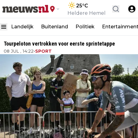
25
°C
Heldere Hemel
Landelijk
Buitenland
Politiek
Entertainmen
Tourpeloton vertrokken voor eerste sprintetappe
08 JUL , 14:22
•
SPORT