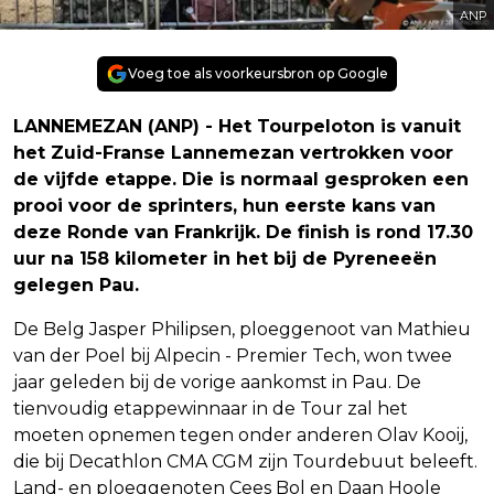
ANP
Voeg toe als voorkeursbron op Google
LANNEMEZAN (ANP) - Het Tourpeloton is vanuit
het Zuid-Franse Lannemezan vertrokken voor
de vijfde etappe. Die is normaal gesproken een
prooi voor de sprinters, hun eerste kans van
deze Ronde van Frankrijk. De finish is rond 17.30
uur na 158 kilometer in het bij de Pyreneeën
gelegen Pau.
De Belg Jasper Philipsen, ploeggenoot van Mathieu
van der Poel bij Alpecin - Premier Tech, won twee
jaar geleden bij de vorige aankomst in Pau. De
tienvoudig etappewinnaar in de Tour zal het
moeten opnemen tegen onder anderen Olav Kooij,
die bij Decathlon CMA CGM zijn Tourdebuut beleeft.
Land- en ploeggenoten Cees Bol en Daan Hoole