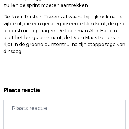
zullen de sprint moeten aantrekken.
De Noor Torstein Træen zal waarschijnlijk ook na de
vijfde rit, die één gecategoriseerde klim kent, de gele
leiderstrui nog dragen. De Fransman Alex Baudin
leidt het bergklassement, de Deen Mads Pedersen
rijdt in de groene puntentrui na zijn etappezege van
dinsdag.
Vorig artikel
Volgend artikel
SCHUTTER WIEDIJKPARK
DUITSE ARTS KRIJGT LEVENSLANG
Plaats reactie
AMSTERDAM DEZE WEEK NAAR
VOOR MOORD OP VIJFTIEN
PIETER BAAN CENTRUM
PATIËNTEN