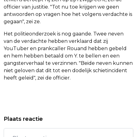
officier van justitie. "Tot nu toe krijgen we geen
antwoorden op vragen hoe het volgens verdachte is
gegaan", zei ze.
Het politieonderzoek is nog gaande. Twee neven
van de verdachte hebben verklaard dat zij
YouTuber en prankcaller Rouand hebben gebeld
en hem hebben betaald om Y. te bellen en een
gangsterverhaal te verzinnen. "Beide neven kunnen
niet geloven dat dit tot een dodelijk schietincident
heeft geleid", zei de officier.
Vorig artikel
Volgend artikel
OM EIST TAAKSTRAF TEGEN
TOURPELOTON VERTROKKEN VOOR
Plaats reactie
VERDACHTE IN STALKINGZAAK ROND
EERSTE SPRINTETAPPE
HALMAN