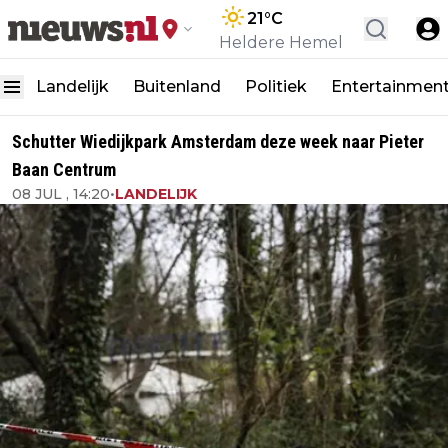
21
°C
Heldere Hemel
Landelijk
Buitenland
Politiek
Entertainmen
Schutter Wiedijkpark Amsterdam deze week naar Pieter
Baan Centrum
08 JUL , 14:20
•
LANDELIJK