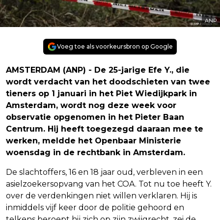
ANP
Voeg toe als voorkeursbron op Google
AMSTERDAM (ANP) - De 25-jarige Efe Y., die
wordt verdacht van het doodschieten van twee
tieners op 1 januari in het Piet Wiedijkpark in
Amsterdam, wordt nog deze week voor
observatie opgenomen in het Pieter Baan
Centrum. Hij heeft toegezegd daaraan mee te
werken, meldde het Openbaar Ministerie
woensdag in de rechtbank in Amsterdam.
De slachtoffers, 16 en 18 jaar oud, verbleven in een
asielzoekersopvang van het COA. Tot nu toe heeft Y.
over de verdenkingen niet willen verklaren. Hij is
inmiddels vijf keer door de politie gehoord en
telkens beroept hij zich op zijn zwijgrecht, zei de