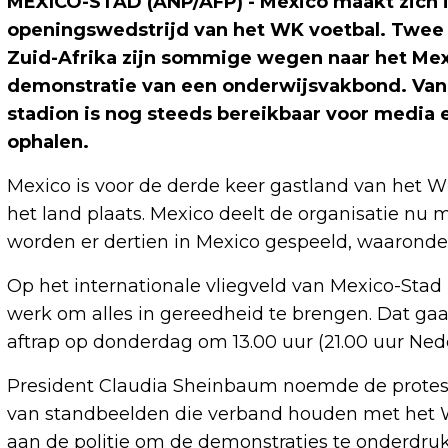
MEXICO-STAD (ANP/AFP) - Mexico maakt zich i
openingswedstrijd van het WK voetbal. Twee 
Zuid-Afrika zijn sommige wegen naar het Me
demonstratie van een onderwijsvakbond. Van t
stadion is nog steeds bereikbaar voor media e
ophalen.
Mexico is voor de derde keer gastland van het WK
het land plaats. Mexico deelt de organisatie nu
worden er dertien in Mexico gespeeld, waaronde
Op het internationale vliegveld van Mexico-Stad 
werk om alles in gereedheid te brengen. Dat gaa
aftrap op donderdag om 13.00 uur (21.00 uur Nede
President Claudia Sheinbaum noemde de protes
van standbeelden die verband houden met het WK
aan de politie om de demonstraties te onderdruk