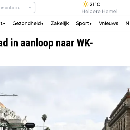
21
°C
Heldere Hemel
t
Gezondheid
Zakelijk
Sport
Vnieuws
N
▼
▼
▼
ad in aanloop naar WK-