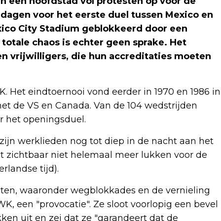
n een hoofdstad vol protesten op voor de
dagen voor het eerste duel tussen Mexico en
xico City Stadium geblokkeerd door een
otale chaos is echter geen sprake. Het
n vrijwilligers, die hun accreditaties moeten
. Het eindtoernooi vond eerder in 1970 en 1986 in
 met de VS en Canada. Van de 104 wedstrijden
r het openingsduel.
zijn werklieden nog tot diep in de nacht aan het
t zichtbaar niet helemaal meer lukken voor de
rlandse tijd).
ten, waaronder wegblokkades en de vernieling
, een "provocatie". Ze sloot voorlopig een bevel
ken uit en zei dat ze "garandeert dat de