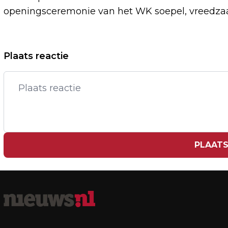
openingsceremonie van het WK soepel, vreedzaam
Vorig artikel
Plaats reactie
PAUS LEO XIV HEEFT ONTMOETING MET
BAD BUNNY IN MADRID
PLAATS