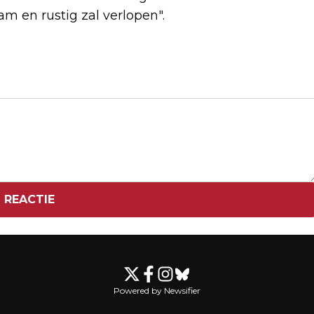
 en rustig zal verlopen".
Volgend artikel
VOLOP PROTESTEN IN MEXICO-STAD IN
AANLOOP NAAR WK-OPENING
 REACTIE
Powered by Newsifier