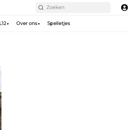
L12
Over ons
Spelletjes
▼
▼