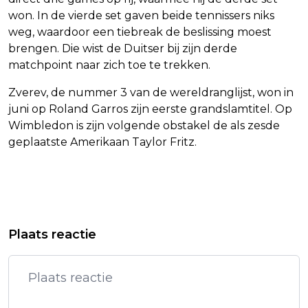
won. In de vierde set gaven beide tennissers niks
weg, waardoor een tiebreak de beslissing moest
brengen. Die wist de Duitser bij zijn derde
matchpoint naar zich toe te trekken.
Zverev, de nummer 3 van de wereldranglijst, won in
juni op Roland Garros zijn eerste grandslamtitel. Op
Wimbledon is zijn volgende obstakel de als zesde
geplaatste Amerikaan Taylor Fritz.
Vorig artikel
Volgend artikel
IOC HEFT SCHORSING VAN RUSSISCH
FNV: FLEXWET IS BELANGRIJKE STAP
Plaats reactie
OLYMPISCH COMITÉ VOORLOPIG OP
IN AANPAK ONZEKER WERK