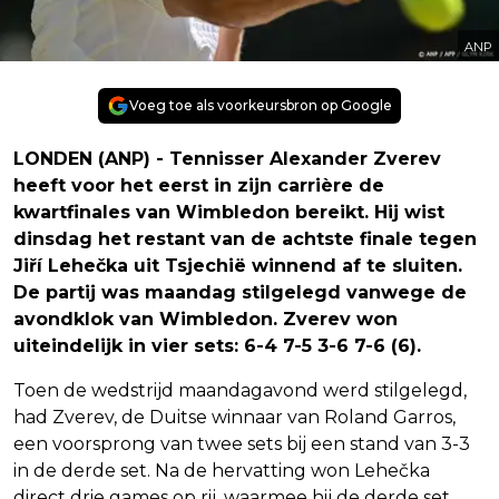
ANP
Voeg toe als voorkeursbron op Google
LONDEN (ANP) - Tennisser Alexander Zverev
heeft voor het eerst in zijn carrière de
kwartfinales van Wimbledon bereikt. Hij wist
dinsdag het restant van de achtste finale tegen
Jiří Lehečka uit Tsjechië winnend af te sluiten.
De partij was maandag stilgelegd vanwege de
avondklok van Wimbledon. Zverev won
uiteindelijk in vier sets: 6-4 7-5 3-6 7-6 (6).
Toen de wedstrijd maandagavond werd stilgelegd,
had Zverev, de Duitse winnaar van Roland Garros,
een voorsprong van twee sets bij een stand van 3-3
in de derde set. Na de hervatting won Lehečka
direct drie games op rij, waarmee hij de derde set