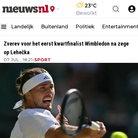
23
°C
Bewolkt
Landelijk
Buitenland
Politiek
Entertainmen
Zverev voor het eerst kwartfinalist Wimbledon na zege
op Lehečka
07 JUL , 18:21
•
SPORT