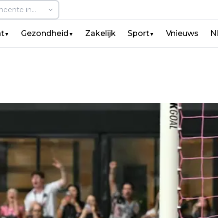
t
Gezondheid
Zakelijk
Sport
Vnieuws
N
▼
▼
▼