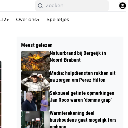
L12
Over ons
Spelletjes
▼
▼
Meest gelezen
Natuurbrand bij Bergeijk in
Noord-Brabant
Media: hulpdiensten rukken uit
na zorgen om Perez Hilton
Seksueel getinte opmerkingen
Jan Roos waren 'domme grap'
Warmterekening deel
huishoudens gaat mogelijk fors
omhoog