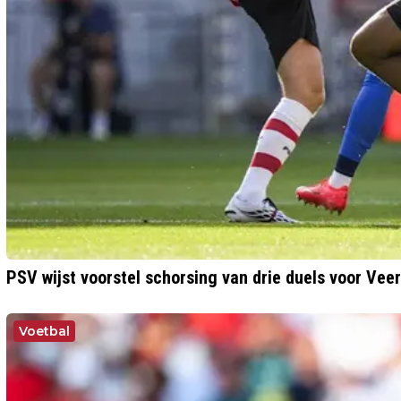
PSV wijst voorstel schorsing van drie duels voor Vee
Voetbal