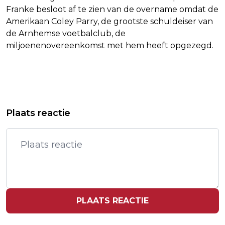
Franke besloot af te zien van de overname omdat de
Amerikaan Coley Parry, de grootste schuldeiser van
de Arnhemse voetbalclub, de
miljoenenovereenkomst met hem heeft opgezegd.
Vorig artikel
Volgend artikel
MEER OMZET EN WINST VOOR
DODEN BIJ ISRAËLISCHE AANVALLEN
Plaats reactie
MOEDERBEDRIJF FACEBOOK, MEDE
OP OOSTEN LIBANON
DOOR AI
PLAATS REACTIE