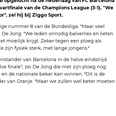
l opgelucht na de nederlaag van FC Barcelona
wartfinale van de Champions League (3-1). "We
", zei hij bij Ziggo Sport.
ige nummer 8 van de Bundesliga. "Maar veel
 De Jong. "We leden onnodig balverlies en lieten
et moeilijk krijgt. Zeker tegen een ploeg als
e zijn fysiek sterk, met lange jongens."
stander van Barcelona in de halve eindstrijd.
lve finale", zei De Jong die met zijn ploeg nog
 de nationale beker kan winnen. "Dit is de
der van Oranje. "Maar we zullen wel beter moeten
Volgend artikel