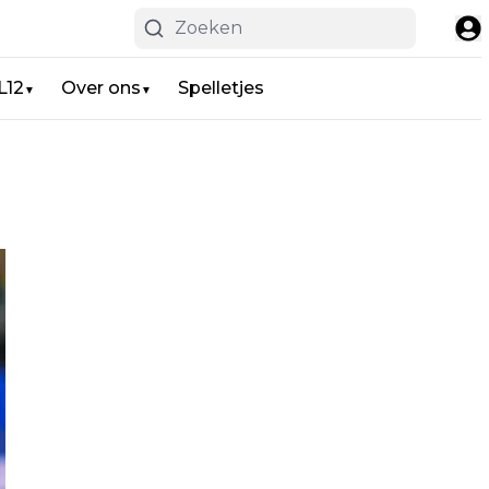
L12
Over ons
Spelletjes
▼
▼