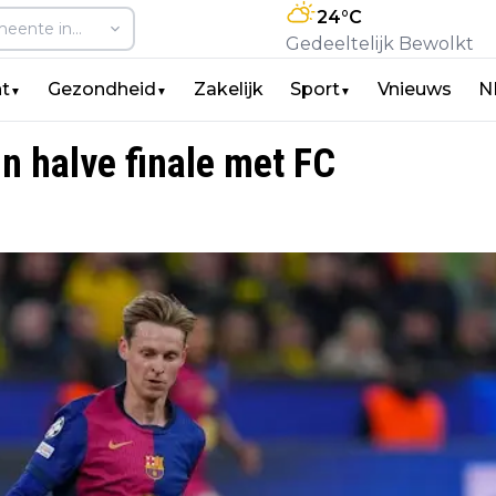
24
°C
Gedeeltelijk Bewolkt
t
Gezondheid
Zakelijk
Sport
Vnieuws
N
▼
▼
▼
n halve finale met FC