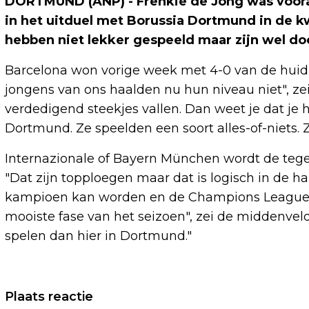
DORTMUND (ANP) - Frenkie de Jong was voora
in het uitduel met Borussia Dortmund in de k
hebben niet lekker gespeeld maar zijn wel door
Barcelona won vorige week met 4-0 van de huid
jongens van ons haalden nu hun niveau niet", zei
verdedigend steekjes vallen. Dan weet je dat je h
Dortmund. Ze speelden een soort alles-of-niets. Z
Internazionale of Bayern München wordt de tegen
"Dat zijn topploegen maar dat is logisch in de ha
kampioen kan worden en de Champions League en
mooiste fase van het seizoen", zei de middenvel
spelen dan hier in Dortmund."
Vorig artikel
Plaats reactie