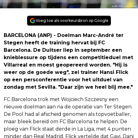
Voeg toe als voorkeursbron op Google
BARCELONA (ANP) - Doelman Marc-André ter
Stegen heeft de training hervat bij FC
Barcelona. De Duitser liep in september een
knieblessure op tijdens een competitieduel met
Villarreal en moest geopereerd worden. "Hij is
weer op de goede weg", zei trainer Hansi Flick
op een persconferentie voor het uitduel van
zondag met Sevilla. "Daar zijn we heel blij mee."
FC Barcelona trok met Wojciech Szczesny een
nieuwe doelman aan na de operatie van Ter Stegen.
De Pool had al afscheid genomen als topvoetballer,
maar bleek bereid om FC Barcelona te helpen. De
ploeg van Flick staat derde in La Liga, met 4 punten
minder dan Real Madrid. Flick vertelde dat Gavi, Dani