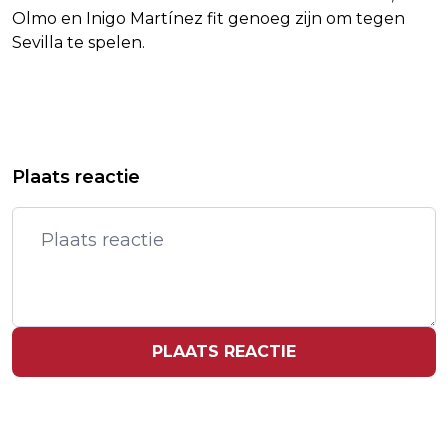
Olmo en Inigo Martínez fit genoeg zijn om tegen
Sevilla te spelen.
Vorig artikel
Volgend artikel
LIBANON HEEFT NA JAREN WEER
LINTJE VOOR
Plaats reactie
DAADKRACHTIGE REGERING
KINDERBOEKENSCHRIJVER TED VAN
LIESHOUT
PLAATS REACTIE