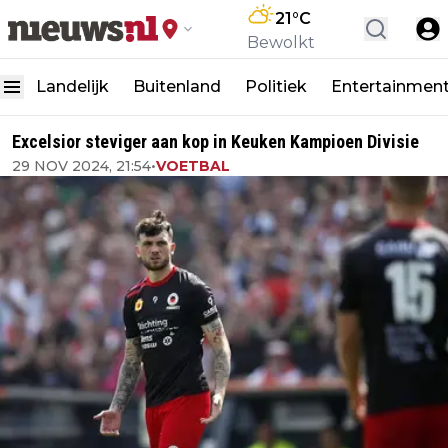
21
°C
Bewolkt
Landelijk
Buitenland
Politiek
Entertainmen
Excelsior steviger aan kop in Keuken Kampioen Divisie
29 NOV 2024, 21:54
•
VOETBAL