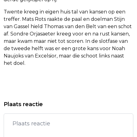
Twente kreeg in eigen huis tal van kansen op een
treffer. Mats Rots raakte de paal en doelman Stijn
van Gassel hield Thomas van den Belt van een schot
af. Sondre Orjasaeter kreeg voor en na rust kansen,
maar kwam maar niet tot scoren. In de slotfase van
de tweede helft was er een grote kans voor Noah
Naujoks van Excelsior, maar die schoot links naast
het doel.
Vorig artikel
Volgend artikel
ORIGINELE K3-LEDEN BESTE
REAL MADRID NA ZEGE OP
Plaats reactie
'NIEUWKOMER' BIJ VLAAMSE
VILLARREAL AAN KOP IN LA LIGA
MEDIAPRIJZEN