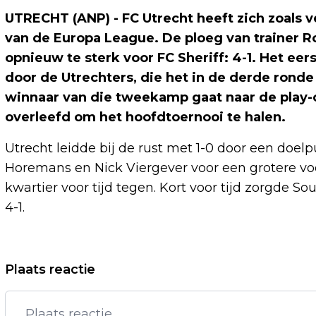
UTRECHT (ANP) - FC Utrecht heeft zich zoals 
van de Europa League. De ploeg van trainer 
opnieuw te sterk voor FC Sheriff: 4-1. Het ee
door de Utrechters, die het in de derde rond
winnaar van die tweekamp gaat naar de play-
overleefd om het hoofdtoernooi te halen.
Utrecht leidde bij de rust met 1-0 door een doel
Horemans en Nick Viergever voor een grotere vo
kwartier voor tijd tegen. Kort voor tijd zorgde S
4-1.
Vorig artikel
Plaats reactie
STADIONEIGENAAR KRITISCH OP
BESTUURDERS NA 'DRAMA' BIJ VITESSE