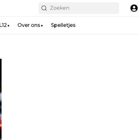
L12
Over ons
Spelletjes
▼
▼