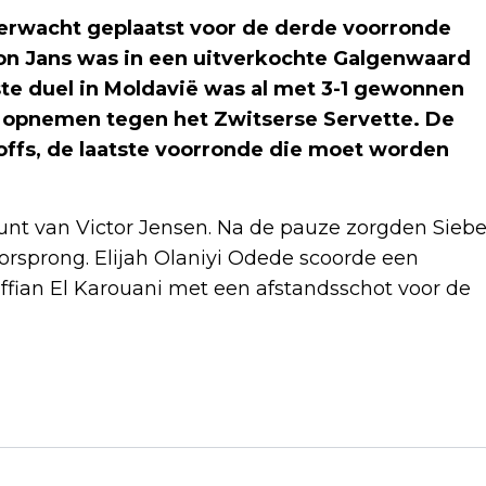
verwacht geplaatst voor de derde voorronde
Ron Jans was in een uitverkochte Galgenwaard
rste duel in Moldavië was al met 3-1 gewonnen
e opnemen tegen het Zwitserse Servette. De
offs, de laatste voorronde die moet worden
punt van Victor Jensen. Na de pauze zorgden Sieb
orsprong. Elijah Olaniyi Odede scoorde een
ouffian El Karouani met een afstandsschot voor de
Volgend artikel
ALI B COMPLIMENTEERT SAMUEL
WELTEN MET SUCCES