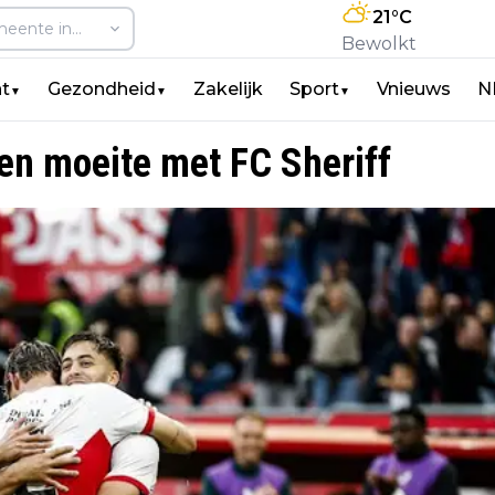
21
°C
Bewolkt
t
Gezondheid
Zakelijk
Sport
Vnieuws
N
▼
▼
▼
een moeite met FC Sheriff