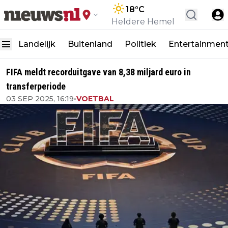
18
°C
Heldere Hemel
Landelijk
Buitenland
Politiek
Entertainmen
FIFA meldt recorduitgave van 8,38 miljard euro in
transferperiode
03 SEP 2025, 16:19
•
VOETBAL