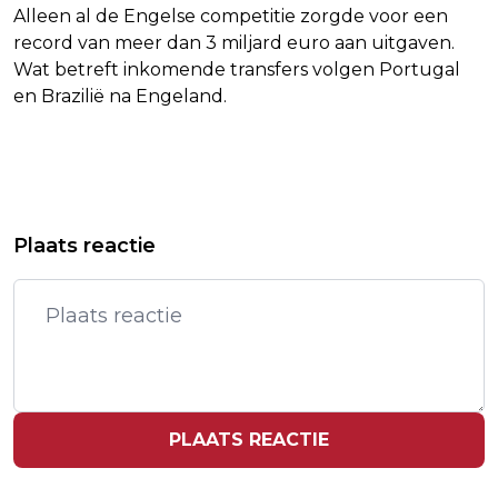
Alleen al de Engelse competitie zorgde voor een
record van meer dan 3 miljard euro aan uitgaven.
Wat betreft inkomende transfers volgen Portugal
en Brazilië na Engeland.
Vorig artikel
Volgend artikel
WIEBES BOEKT TWEEDE RITZEGE OP
GTST-ACTRICE PUCK POMELIEN
Plaats reactie
RIJ IN SIMAC LADIES TOUR
BUSSER UIT DE KLEREN VOOR
PLAYBOY
PLAATS REACTIE