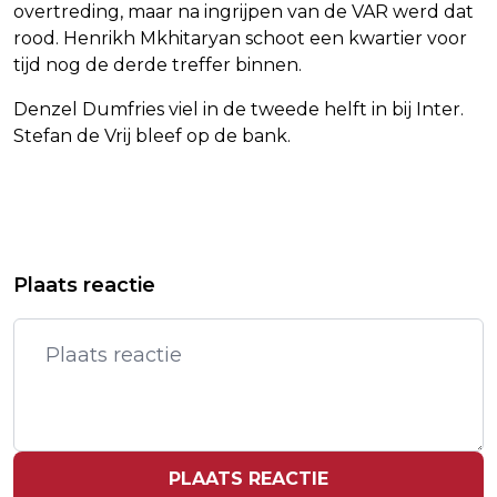
overtreding, maar na ingrijpen van de VAR werd dat
rood. Henrikh Mkhitaryan schoot een kwartier voor
tijd nog de derde treffer binnen.
Denzel Dumfries viel in de tweede helft in bij Inter.
Stefan de Vrij bleef op de bank.
Vorig artikel
Volgend artikel
MEER ARRESTATIES BIJ
MANCHESTER CITY BLIJFT IN
Plaats reactie
DEMONSTRATIES AZC TER APEL
TITELRACE MET ZEGE OP BRENTFORD
PLAATS REACTIE