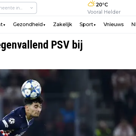
20
°C
Vooral Helder
t
Gezondheid
Zakelijk
Sport
Vnieuws
N
▼
▼
▼
tegenvallend PSV bij