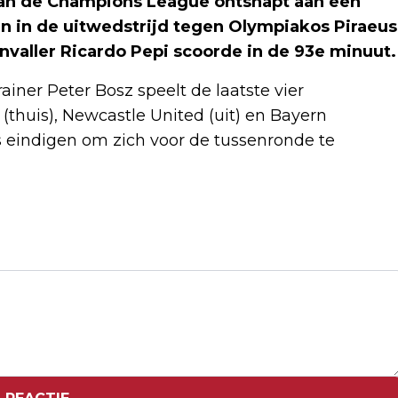
 van de Champions League ontsnapt aan een
 in de uitwedstrijd tegen Olympiakos Piraeus
 Invaller Ricardo Pepi scoorde in de 93e minuut.
rainer Peter Bosz speelt de laatste vier
 (thuis), Newcastle United (uit) en Bayern
s eindigen om zich voor de tussenronde te
Volgend artikel
STERK LIVERPOOL VERSLAAT REAL
MADRID IN CHAMPIONS LEAGUE