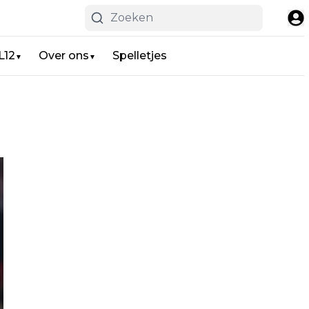
L12
Over ons
Spelletjes
▼
▼