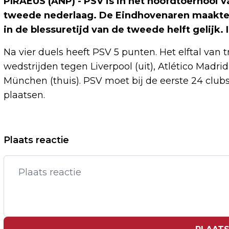
PIRAEUS (ANP) - PSV is in het hoofdtoernooi
tweede nederlaag. De Eindhovenaren maakten
in de blessuretijd van de tweede helft gelijk.
Na vier duels heeft PSV 5 punten. Het elftal van t
wedstrijden tegen Liverpool (uit), Atlético Madrid
München (thuis). PSV moet bij de eerste 24 club
plaatsen.
Vorig artikel
Plaats reactie
NETFLIX-SERIE NOBODY WANTS THIS
KRIJGT DERDE SEIZOEN