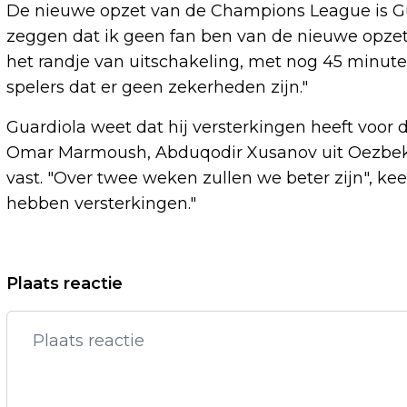
De nieuwe opzet van de Champions League is Gua
zeggen dat ik geen fan ben van de nieuwe opze
het randje van uitschakeling, met nog 45 minute
spelers dat er geen zekerheden zijn."
Guardiola weet dat hij versterkingen heeft voor 
Omar Marmoush, Abduqodir Xusanov uit Oezbekist
vast. "Over twee weken zullen we beter zijn", ke
hebben versterkingen."
Vorig artikel
Plaats reactie
NEDERLAND OP WEG NAAR GLASVEZEL:
WAT BETEKENT DIT VOOR JOU?