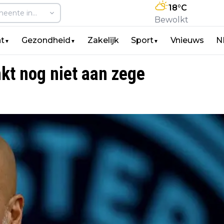
18
°C
Bewolkt
t
Gezondheid
Zakelijk
Sport
Vnieuws
N
▼
▼
▼
kt nog niet aan zege