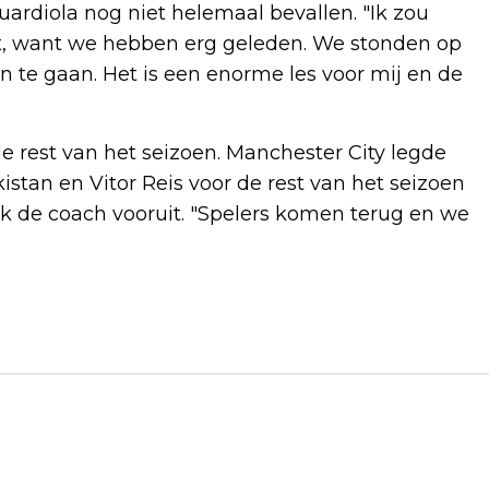
rdiola nog niet helemaal bevallen. "Ik zou
t, want we hebben erg geleden. We stonden op
n te gaan. Het is een enorme les voor mij en de
de rest van het seizoen. Manchester City legde
an en Vitor Reis voor de rest van het seizoen
ek de coach vooruit. "Spelers komen terug en we
Volgend artikel
SHOLEH REZAZADEH SCHRIJFT HET
BOEKENWEEKGEDICHT 2025