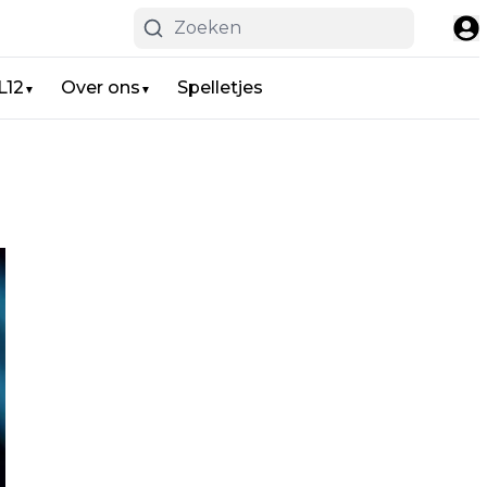
L12
Over ons
Spelletjes
▼
▼