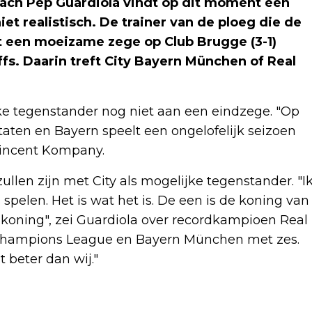
ch Pep Guardiola vindt op dit moment een
t realistisch. De trainer van de ploeg die de
 een moeizame zege op Club Brugge (3-1)
fs. Daarin treft City Bayern München of Real
ke tegenstander nog niet aan een eindzege. "Op
aten en Bayern speelt een ongelofelijk seizoen
 Vincent Kompany.
ullen zijn met City als mogelijke tegenstander. "I
s spelen. Het is wat het is. De een is de koning van
 koning", zei Guardiola over recordkampioen Real
en Champions League en Bayern München met zes.
t beter dan wij."