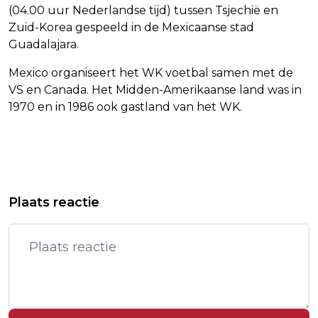
(04.00 uur Nederlandse tijd) tussen Tsjechië en
Zuid-Korea gespeeld in de Mexicaanse stad
Guadalajara.
Mexico organiseert het WK voetbal samen met de
VS en Canada. Het Midden-Amerikaanse land was in
1970 en in 1986 ook gastland van het WK.
Vorig artikel
Volgend artikel
TRUMP BELT MET NETANYAHU OVER
IRAN MELDT NOG GEEN DEFINITIEVE
Plaats reactie
NADERENDE DEAL MET IRAN
BESLISSING OVER DEAL MET VS